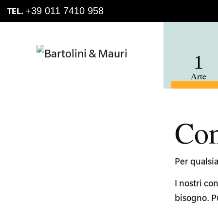
Skip
Skip
+39 011 7410 958
TEL.
to
to
primary
main
navigation
content
Arte
Con
Per qualsia
I nostri co
bisogno. P