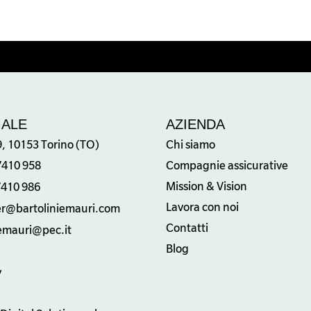
GALE
AZIENDA
9, 10153 Torino (TO)
Chi siamo
7410 958
Compagnie assicurative
Mission & Vision
7410 986
Lavora con noi
er@bartoliniemauri.com
Contatti
iemauri@pec.it
Blog
y