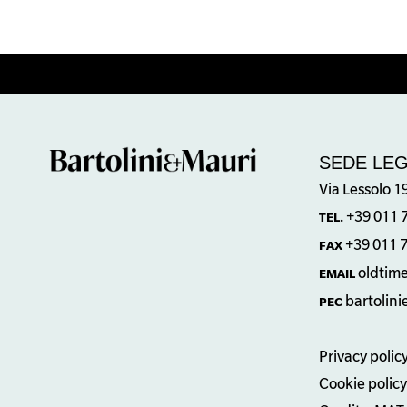
SEDE LE
Via Lessolo 1
+39 011 
TEL.
+39 011 
FAX
oldtim
EMAIL
bartolin
PEC
Privacy polic
Cookie policy