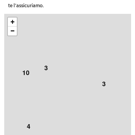
te l’assicuriamo.
+
−
3
10
3
4