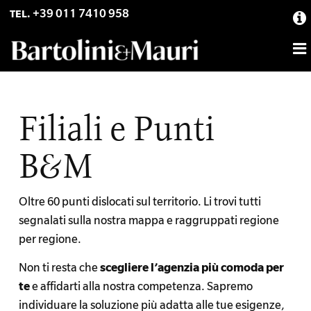
Skip
Skip
+39 011 7410 958
TEL.
to
to
primary
main
navigation
content
Filiali e Punti
B&M
Oltre 60 punti dislocati sul territorio. Li trovi tutti
segnalati sulla nostra mappa e raggruppati regione
per regione.
Non ti resta che
scegliere l’agenzia più comoda per
te
e affidarti alla nostra competenza. Sapremo
individuare la soluzione più adatta alle tue esigenze,