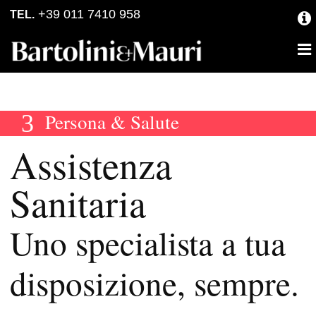
Skip
Skip
+39 011 7410 958
TEL.
to
to
primary
main
navigation
content
Persona & Salute
Assistenza
Sanitaria
Uno specialista a tua
disposizione, sempre.