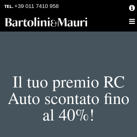
Skip
Skip
+39 011 7410 958
TEL.
to
to
primary
main
navigation
content
Il tuo premio RC
Auto scontato fino
al 40%!