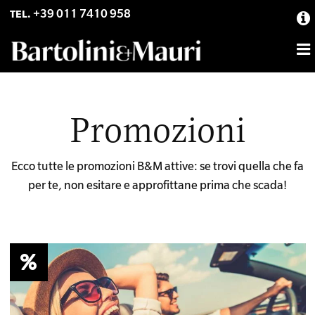
Skip
Skip
+39 011 7410 958
TEL.
to
to
primary
main
navigation
content
Promozioni
Ecco tutte le promozioni B&M attive: se trovi quella che fa
per te, non esitare e approfittane prima che scada!