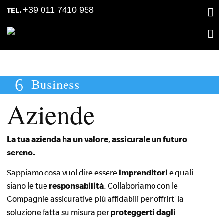
Skip
Skip
+39 011 7410 958
TEL.
to
to
primary
main
navigation
content
Business
Aziende
La tua azienda ha un valore, assicurale un futuro
sereno.
Sappiamo cosa vuol dire essere
imprenditori
e quali
siano le tue
responsabilità
. Collaboriamo con le
Compagnie assicurative più affidabili per offrirti la
soluzione fatta su misura per
proteggerti dagli