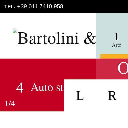
Skip
Skip
+39 011 7410 958
TEL.
to
to
primary
main
Bartolini & Mau
navigation
content
Arte
Auto storica
Per
Previous
Next
1/4
SC