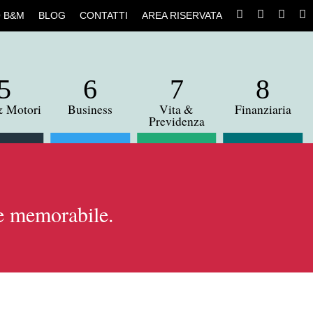
CERCA
FACEBOO
INST
L
 B&M
BLOG
CONTATTI
AREA RISERVATA
& Motori
Business
Vita &
Finanziaria
Previdenza
ne memorabile.