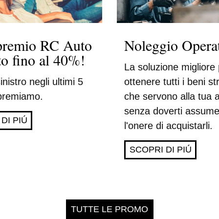
 premio RC Auto
Noleggio Opera
to fino al 40%!
La soluzione migliore
nistro negli ultimi 5
ottenere tutti i beni s
 premiamo.
che servono alla tua 
senza doverti assume
DI PIÚ
l'onere di acquistarli.
SCOPRI DI PIÚ
TUTTE LE PROMO