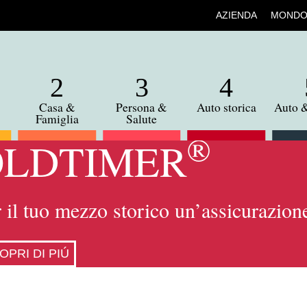
AZIENDA
MONDO
ri
Casa &
Persona &
Auto storica
Auto 
Famiglia
Salute
®
OLDTIMER
 il tuo mezzo storico un’assicurazio
OPRI DI PIÚ