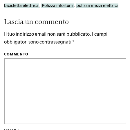
bicicletta elettrica
,
Polizza infortuni
,
polizza mezzi elettrici
Reader
Lascia un commento
Interactions
Il tuo indirizzo email non sarà pubblicato.
I campi
obbligatori sono contrassegnati
*
COMMENTO