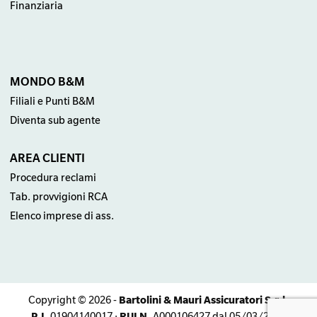
Finanziaria
MONDO B&M
Filiali e Punti B&M
Diventa sub agente
AREA CLIENTI
Procedura reclami
Tab. provvigioni RCA
Elenco imprese di ass.
Bartolini & Mauri Assicuratori S.r.l.
Copyright © 2026 -
P.I.
RUI N.
01904140017 ·
A000106427 dal 05/03/2007