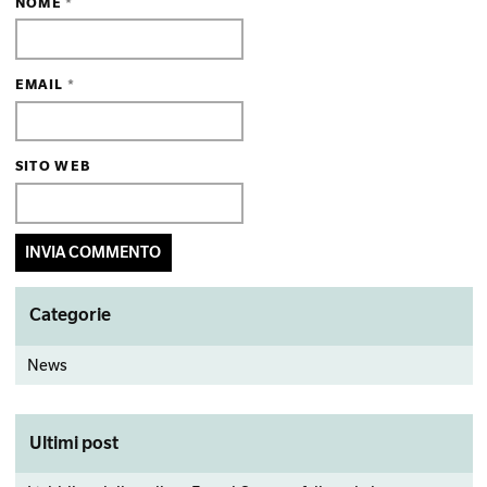
NOME
*
EMAIL
*
SITO WEB
Primary
Categorie
Sidebar
News
Ultimi post