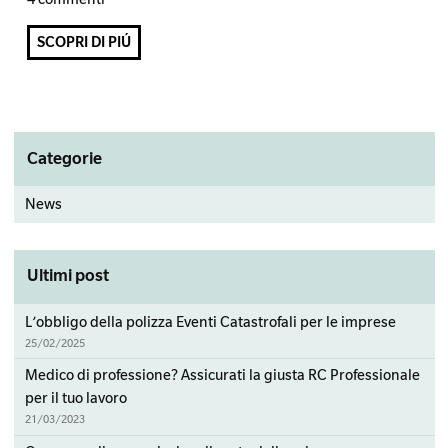
SCOPRI DI PIÚ
Primary
Categorie
Sidebar
News
Ultimi post
L’obbligo della polizza Eventi Catastrofali per le imprese
25/02/2025
Medico di professione? Assicurati la giusta RC Professionale
per il tuo lavoro
21/03/2023