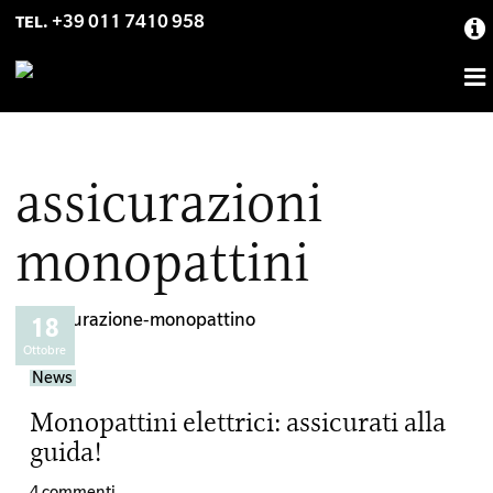
Skip
Skip
Skip
+39 011 7410 958
TEL.
to
to
to
primary
main
primary
navigation
content
sidebar
assicurazioni
monopattini
18
Ottobre
News
Monopattini elettrici: assicurati alla
guida!
4 commenti