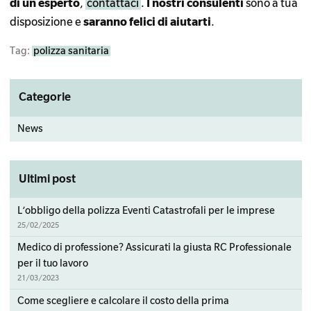
di un esperto
,
contattaci
.
I nostri consulenti
sono a tua
disposizione e
saranno felici di aiutarti
.
Tag:
polizza sanitaria
Primary
Categorie
Sidebar
News
Ultimi post
L’obbligo della polizza Eventi Catastrofali per le imprese
25/02/2025
Medico di professione? Assicurati la giusta RC Professionale
per il tuo lavoro
21/03/2023
Come scegliere e calcolare il costo della prima