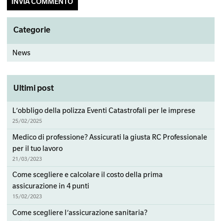
Primary
Categorie
Sidebar
News
Ultimi post
L’obbligo della polizza Eventi Catastrofali per le imprese
25/02/2025
Medico di professione? Assicurati la giusta RC Professionale
per il tuo lavoro
21/03/2023
Come scegliere e calcolare il costo della prima
assicurazione in 4 punti
15/02/2023
Come scegliere l’assicurazione sanitaria?