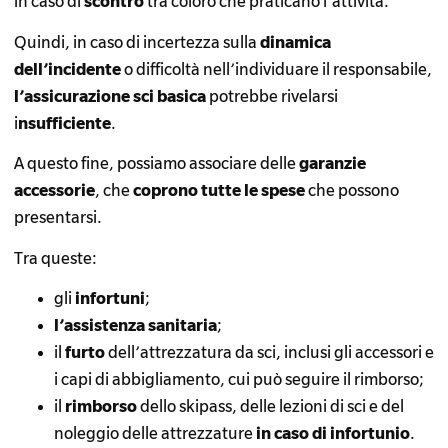
in caso di
scontro
tra coloro che praticano l’attività.
Quindi, in caso di incertezza sulla
dinamica
dell’incidente
o difficoltà nell’individuare il responsabile,
l’assicurazione sci basica
potrebbe rivelarsi
i
nsufficiente
.
A questo fine, possiamo associare delle
garanzie
accessorie
, che
coprono tutte le spese
che possono
presentarsi.
Tra queste:
gli
infortuni
;
l’assistenza sanitaria
;
il
furto
dell’attrezzatura da sci, inclusi gli accessori e
i capi di abbigliamento, cui può seguire il rimborso;
il
rimborso
dello skipass, delle lezioni di sci e del
noleggio delle attrezzature
in caso di infortunio
.