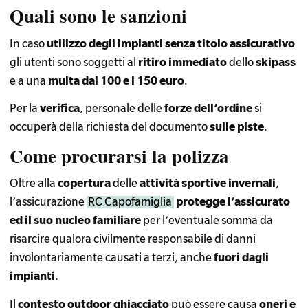
Quali sono le sanzioni
In caso
utilizzo degli impianti senza titolo assicurativo
gli utenti sono soggetti al
ritiro immediato
dello
skipass
e a una
multa dai 100 e i 150 euro
.
Per la
verifica
, personale delle
forze dell’ordine
si
occuperà della richiesta del documento
sulle
piste
.
Come procurarsi la polizza
Oltre alla
copertura
delle
attività sportive invernali
,
l’assicurazione
RC Capofamiglia
protegge l’assicurato
ed il suo nucleo familiare
per l’eventuale somma da
risarcire qualora civilmente responsabile di danni
involontariamente causati a terzi, anche
fuori dagli
impianti
.
Il
contesto outdoor ghiacciato
può essere causa
oneri e