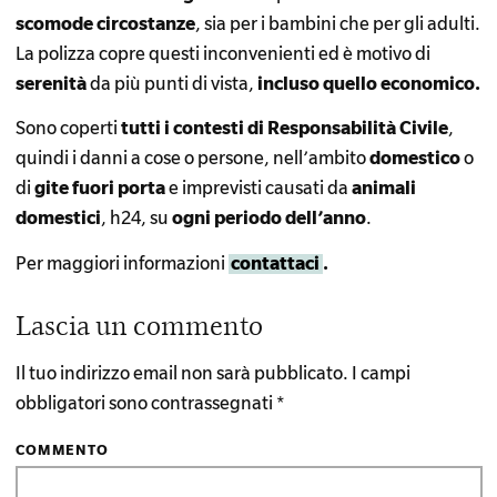
scomode circostanze
, sia per i bambini che per gli adulti.
La polizza copre questi inconvenienti ed è motivo di
serenità
da più punti di vista,
incluso quello economico.
Sono coperti
tutti i contesti di Responsabilità Civile
,
quindi i danni a cose o persone, nell’ambito
domestico
o
di
gite fuori porta
e imprevisti causati da
animali
domestici
, h24, su
ogni periodo dell’anno
.
Per maggiori informazioni
contattaci
.
Reader
Lascia un commento
Interactions
Il tuo indirizzo email non sarà pubblicato.
I campi
obbligatori sono contrassegnati
*
COMMENTO