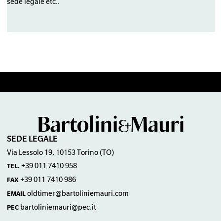
sede legale etc..
SEDE LEGALE
Via Lessolo 19, 10153 Torino (TO)
+39 011 7410 958
TEL.
+39 011 7410 986
FAX
oldtimer@bartoliniemauri.com
EMAIL
bartoliniemauri@pec.it
PEC